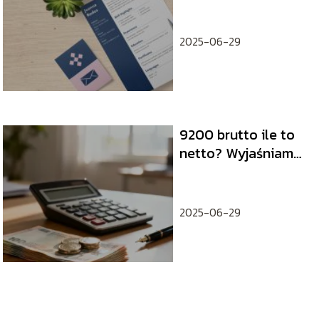
tak ważny
dokument
aplikacyjny?
2025-06-29
9200 brutto ile to
netto? Wyjaśniamy
obliczenia
2025-06-29