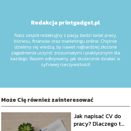
Redakcja printgadget.pl
Nasz zespół redakcyjny z pasją śledzi świat pracy,
biznesu, finansów oraz marketingu online. Chętnie
dzielimy się wiedzą, by nawet najbardziej złożone
zagadnienia uczynić zrozumiałymi i praktycznymi dla
każdego. Razem odkrywamy, jak skutecznie działać w
cyfrowej rzeczywistości!
Może Cię również zainteresować
Jak napisać CV do
pracy? Dlaczego to