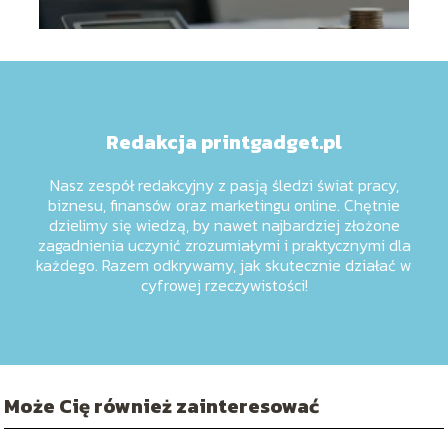
Redakcja printgadget.pl
Nasz zespół redakcyjny z pasją śledzi świat pracy,
biznesu, finansów oraz marketingu online. Chętnie
dzielimy się wiedzą, by nawet najbardziej złożone
zagadnienia uczynić zrozumiałymi i praktycznymi dla
każdego. Razem odkrywamy, jak skutecznie działać w
cyfrowej rzeczywistości!
Może Cię również zainteresować