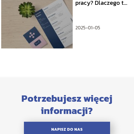
pracy? Dlaczego to
tak ważny
dokument
aplikacyjny?
2025-01-05
Potrzebujesz więcej
informacji?
NAPISZ DO NAS